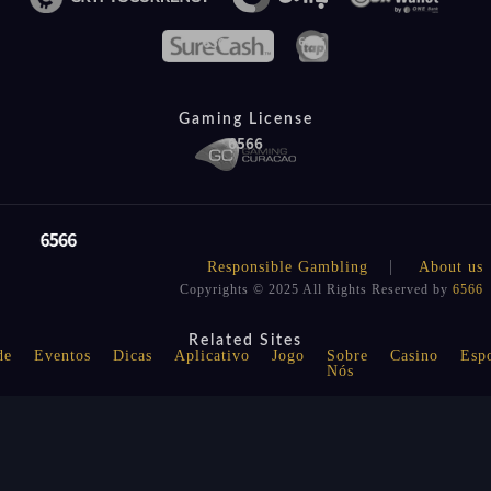
Gaming License
Responsible Gambling
About us
Copyrights © 2025 All Rights Reserved by
6566
Related Sites
de
Eventos
Dicas
Aplicativo
Jogo
Sobre
Casino
Espo
Nós