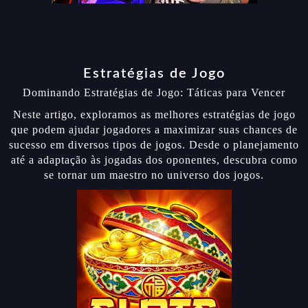
Estratégias de Jogo
Dominando Estratégias de Jogo: Táticas para Vencer
Neste artigo, exploramos as melhores estratégias de jogo
que podem ajudar jogadores a maximizar suas chances de
sucesso em diversos tipos de jogos. Desde o planejamento
até a adaptação às jogadas dos oponentes, descubra como
se tornar um maestro no universo dos jogos.