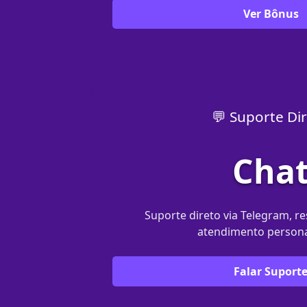
Ver Bônus
💬 Suporte Di
Cha
Suporte direto via Telegram, r
atendimento persona
Falar Suport