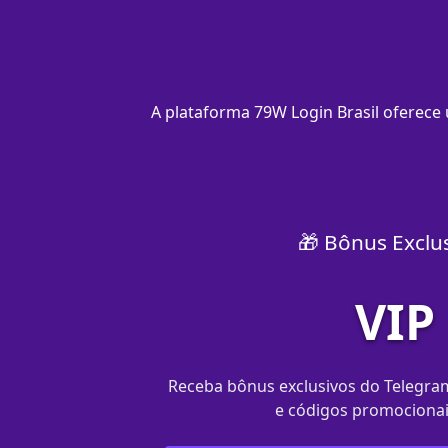
A plataforma 79W Login Brasil oferece
🎁 Bônus Exclu
VIP
Receba bônus exclusivos do Telegra
e códigos promocionai