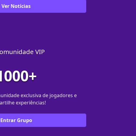
Ver Notícias
Comunidade VIP
1000+
unidade exclusiva de jogadores e
rtilhe experiências!
Entrar Grupo