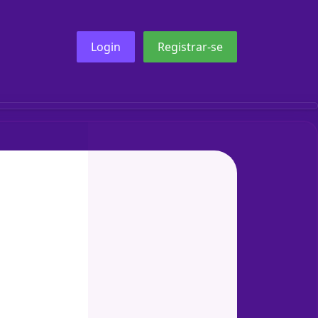
Login
Registrar-se