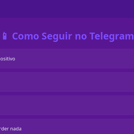
📱 Como Seguir no Telegram
ositivo
erder nada