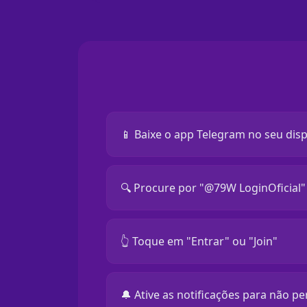
📱 Baixe o app Telegram no seu disp
🔍 Procure por "@79W LoginOficial"
👆 Toque em "Entrar" ou "Join"
🔔 Ative as notificações para não p