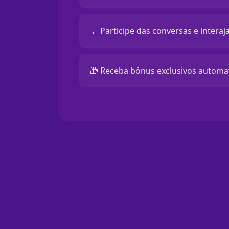
💬 Participe das conversas e interaj
🎁 Receba bônus exclusivos autom