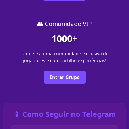
👥 Comunidade VIP
1000+
Junte-se a uma comunidade exclusiva de
jogadores e compartilhe experiências!
Entrar Grupo
📱 Como Seguir no Telegram