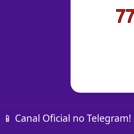
📱 Canal Oficial no Telegram!