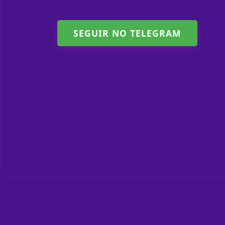
SEGUIR NO TELEGRAM