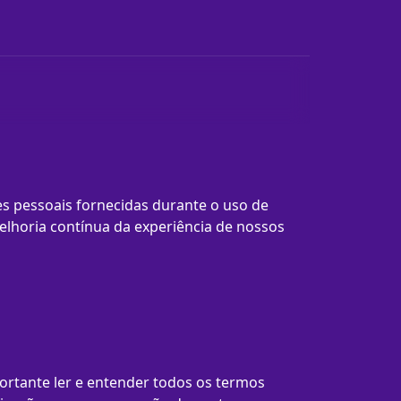
s pessoais fornecidas durante o uso de
elhoria contínua da experiência de nossos
ortante ler e entender todos os termos