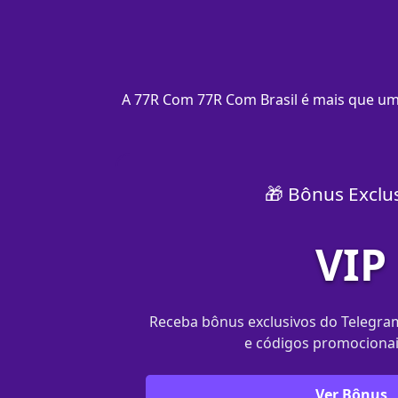
A 77R Com 77R Com Brasil é mais que um
🎁 Bônus Exclu
VIP
Receba bônus exclusivos do Telegra
e códigos promocionai
Ver Bônus