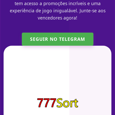
tem acesso a promoções incríveis e uma
experiência de jogo inigualável. Junte-se aos
vencedores agora!
SEGUIR NO TELEGRAM