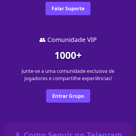
Falar Suporte
👥 Comunidade VIP
1000+
Junte-se a uma comunidade exclusiva de
jogadores e compartilhe experiências!
Entrar Grupo
📱 Como Seguir no Telegram