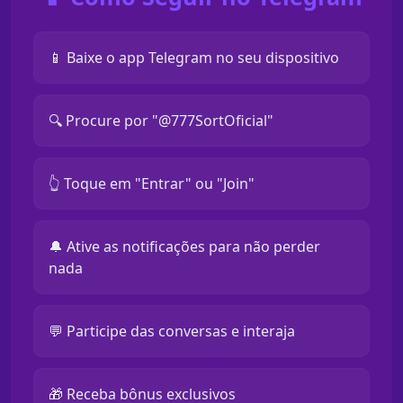
📱 Baixe o app Telegram no seu dispositivo
🔍 Procure por "@777SortOficial"
👆 Toque em "Entrar" ou "Join"
🔔 Ative as notificações para não perder
nada
💬 Participe das conversas e interaja
🎁 Receba bônus exclusivos