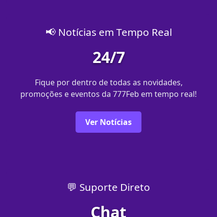
📢 Notícias em Tempo Real
24/7
Fique por dentro de todas as novidades,
promoções e eventos da 777Feb em tempo real!
Ver Notícias
💬 Suporte Direto
Chat