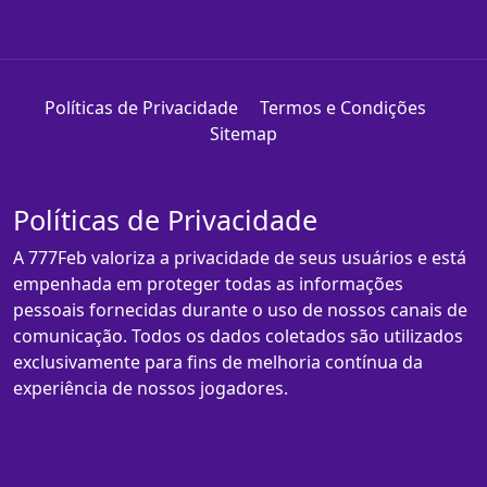
Políticas de Privacidade
Termos e Condições
Sitemap
Políticas de Privacidade
A 777Feb valoriza a privacidade de seus usuários e está
empenhada em proteger todas as informações
pessoais fornecidas durante o uso de nossos canais de
comunicação. Todos os dados coletados são utilizados
exclusivamente para fins de melhoria contínua da
experiência de nossos jogadores.