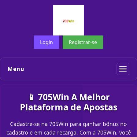
Login
Registrar-se
Menu
📱 705Win A Melhor
Plataforma de Apostas
Cadastre-se na 705Win para ganhar bônus no
cadastro e em cada recarga. Com a 705Win, você