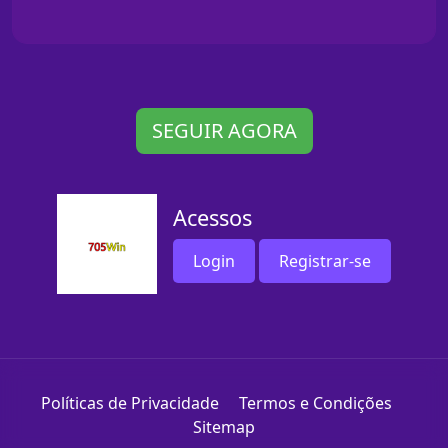
SEGUIR AGORA
Acessos
Login
Registrar-se
Políticas de Privacidade
Termos e Condições
Sitemap