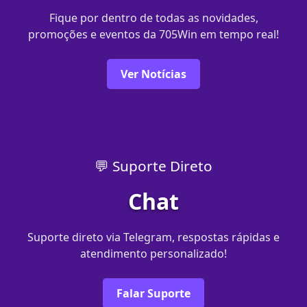
Fique por dentro de todas as novidades,
promoções e eventos da 705Win em tempo real!
Ver Notícias
💬 Suporte Direto
Chat
Suporte direto via Telegram, respostas rápidas e
atendimento personalizado!
Falar Suporte