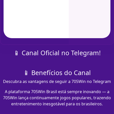
📱 Canal Oficial no Telegram!
📱 Benefícios do Canal
Descubra as vantagens de seguir a 705Win no Telegram
A plataforma 705Win Brasil está sempre inovando — a
705Win lança continuamente jogos populares, trazendo
entretenimento inesgotável para os brasileiros.