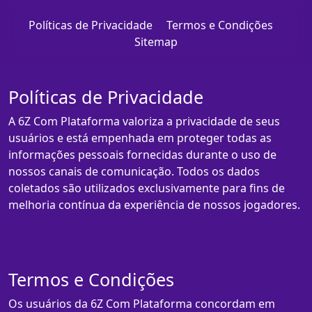
Políticas de Privacidade
Termos e Condições
Sitemap
Políticas de Privacidade
A 6Z Com Plataforma valoriza a privacidade de seus
usuários e está empenhada em proteger todas as
informações pessoais fornecidas durante o uso de
nossos canais de comunicação. Todos os dados
coletados são utilizados exclusivamente para fins de
melhoria contínua da experiência de nossos jogadores.
Termos e Condições
Os usuários da 6Z Com Plataforma concordam em