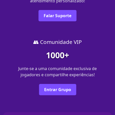
atendimento personalizado!
Falar Suporte
👥 Comunidade VIP
1000+
Junte-se a uma comunidade exclusiva de
jogadores e compartilhe experiências!
Entrar Grupo