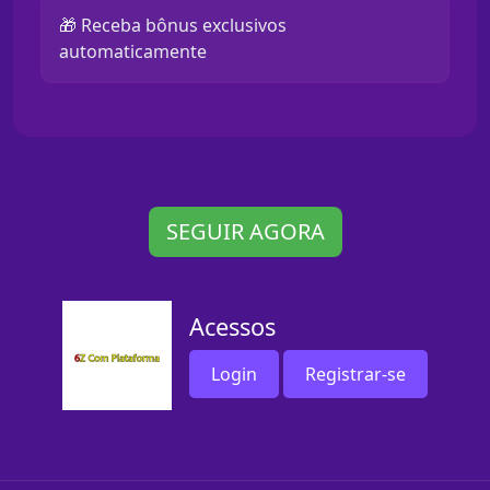
🎁 Receba bônus exclusivos
automaticamente
SEGUIR AGORA
Acessos
Login
Registrar-se