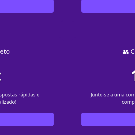
reto
👥 
t
espostas rápidas e
Junte-se a uma com
lizado!
compa
e