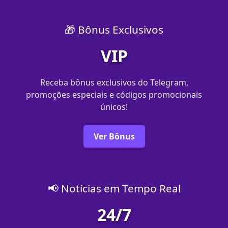
🎁 Bônus Exclusivos
VIP
Receba bônus exclusivos do Telegram,
promoções especiais e códigos promocionais
únicos!
Ver Bônus
📢 Notícias em Tempo Real
24/7