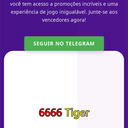
você tem acesso a promoções incríveis e uma
experiência de jogo inigualável. Junte-se aos
vencedores agora!
SEGUIR NO TELEGRAM