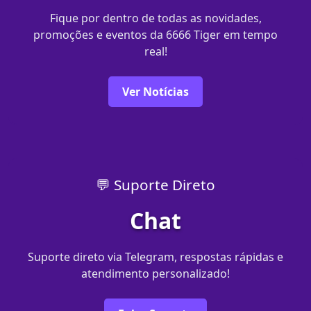
Fique por dentro de todas as novidades,
promoções e eventos da 6666 Tiger em tempo
real!
Ver Notícias
💬 Suporte Direto
Chat
Suporte direto via Telegram, respostas rápidas e
atendimento personalizado!