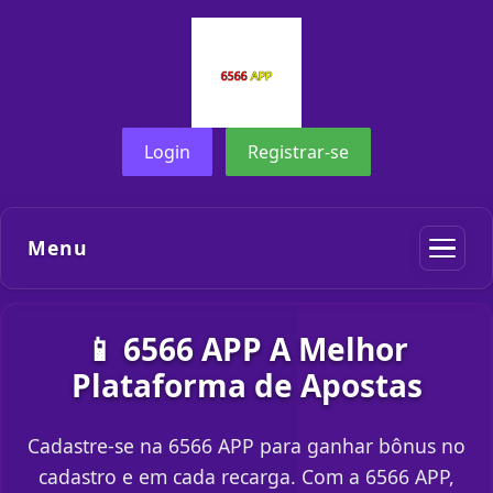
Login
Registrar-se
Menu
📱 6566 APP A Melhor
Plataforma de Apostas
Cadastre-se na 6566 APP para ganhar bônus no
cadastro e em cada recarga. Com a 6566 APP,