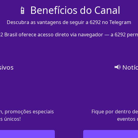
📱 Benefícios do Canal
Descubra as vantagens de seguir a 6292 no Telegram
2 Brasil oferece acesso direto via navegador — a 6292 per
sivos
📢 Notí
m, promoções especiais
Fique por dentro d
s únicos!
eventos 