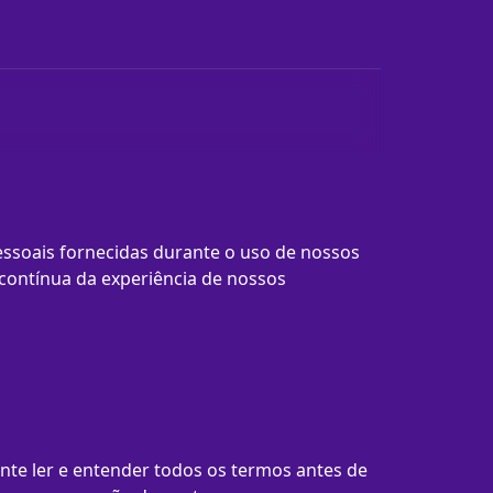
essoais fornecidas durante o uso de nossos
 contínua da experiência de nossos
nte ler e entender todos os termos antes de