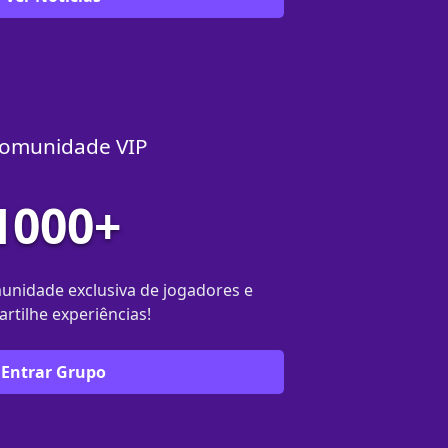
Comunidade VIP
1000+
unidade exclusiva de jogadores e
rtilhe experiências!
Entrar Grupo