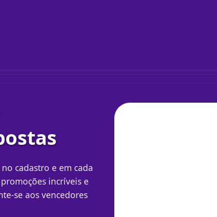
postas
 no cadastro e em cada
 promoções incríveis e
unte-se aos vencedores