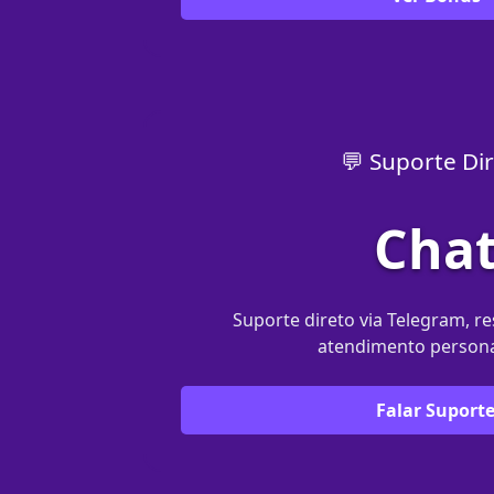
💬 Suporte Di
Cha
Suporte direto via Telegram, r
atendimento persona
Falar Suport