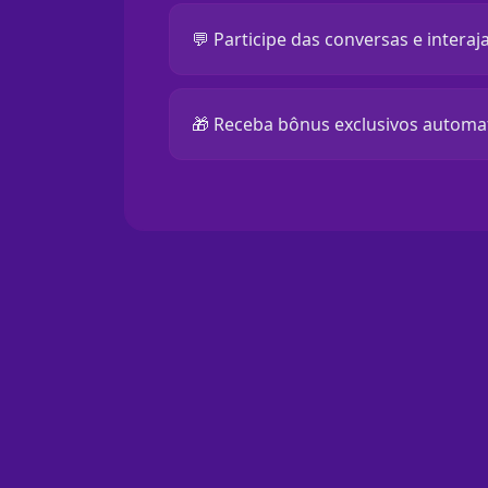
💬 Participe das conversas e interaj
🎁 Receba bônus exclusivos autom