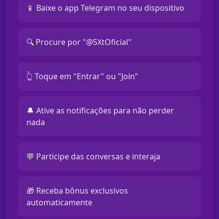
📱 Baixe o app Telegram no seu dispositivo
🔍 Procure por "@5XtOficial"
👆 Toque em "Entrar" ou "Join"
🔔 Ative as notificações para não perder
nada
💬 Participe das conversas e interaja
🎁 Receba bônus exclusivos
automaticamente