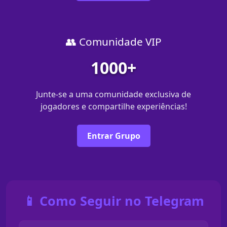
👥 Comunidade VIP
1000+
Junte-se a uma comunidade exclusiva de
jogadores e compartilhe experiências!
Entrar Grupo
📱 Como Seguir no Telegram