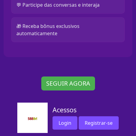
💬 Participe das conversas e interaja
🎁 Receba bônus exclusivos
automaticamente
SEGUIR AGORA
Acessos
Login
Registrar-se