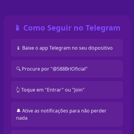
📱 Como Seguir no Telegram
📱 Baixe o app Telegram no seu dispositivo
🔍 Procure por "@588BrlOficial"
👆 Toque em "Entrar" ou "Join"
🔔 Ative as notificações para não perder
nada