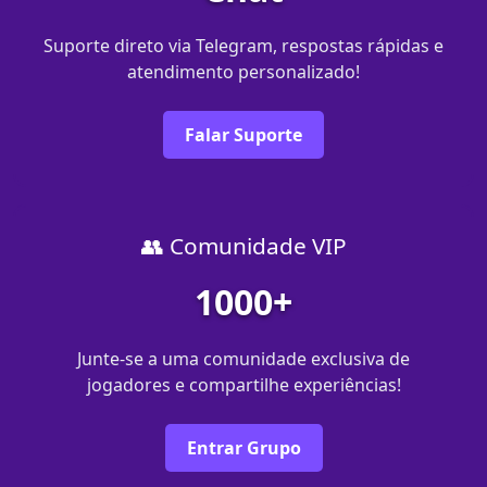
Suporte direto via Telegram, respostas rápidas e
atendimento personalizado!
Falar Suporte
👥 Comunidade VIP
1000+
Junte-se a uma comunidade exclusiva de
jogadores e compartilhe experiências!
Entrar Grupo