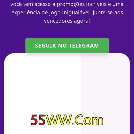
você tem acesso a promoções incríveis e uma
experiência de jogo inigualável. Junte-se aos
vencedores agora!
SEGUIR NO TELEGRAM