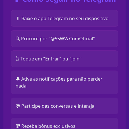
📱 Baixe o app Telegram no seu dispositivo
🔍 Procure por "@55WW.ComOficial"
👆 Toque em "Entrar" ou "Join"
🔔 Ative as notificações para não perder
nada
💬 Participe das conversas e interaja
🎁 Receba bônus exclusivos