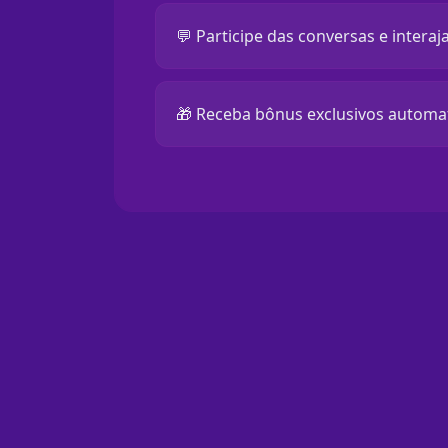
💬 Participe das conversas e interaj
🎁 Receba bônus exclusivos autom