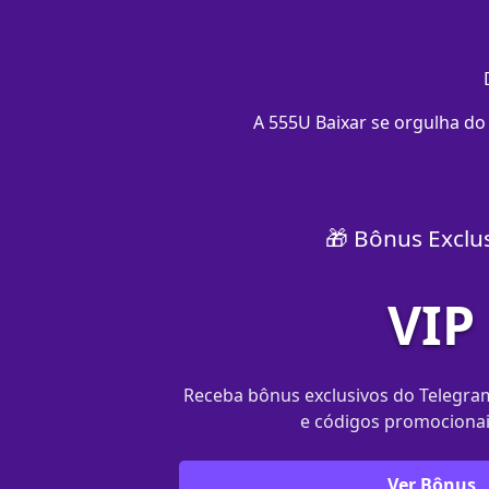
A 555U Baixar se orgulha do 
🎁 Bônus Exclu
VIP
Receba bônus exclusivos do Telegra
e códigos promocionai
Ver Bônus