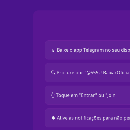
📱 Baixe o app Telegram no seu disp
🔍 Procure por "@555U BaixarOficia
👆 Toque em "Entrar" ou "Join"
🔔 Ative as notificações para não p