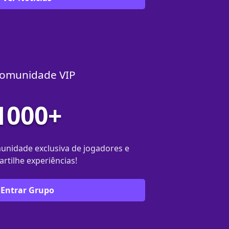
Comunidade VIP
1000+
unidade exclusiva de jogadores e
rtilhe experiências!
Entrar Grupo