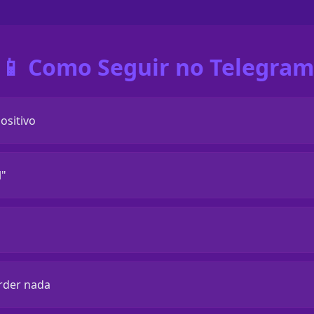
📱 Como Seguir no Telegram
ositivo
l"
erder nada