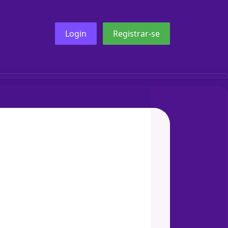
Login
Registrar-se