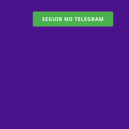
SEGUIR NO TELEGRAM