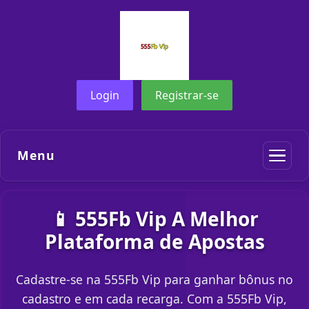
Login
Registrar-se
Menu
📱 555Fb Vip A Melhor
Plataforma de Apostas
Cadastre-se na 555Fb Vip para ganhar bônus no
cadastro e em cada recarga. Com a 555Fb Vip,