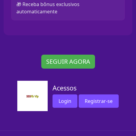
🎁 Receba bônus exclusivos
automaticamente
SEGUIR AGORA
Acessos
Login
Registrar-se