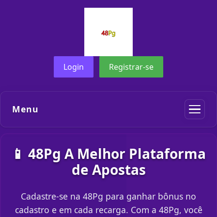
Login
Registrar-se
Menu
📱 48Pg A Melhor Plataforma
de Apostas
Cadastre-se na 48Pg para ganhar bônus no
cadastro e em cada recarga. Com a 48Pg, você