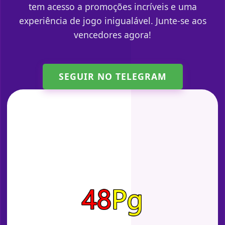
tem acesso a promoções incríveis e uma
experiência de jogo inigualável. Junte-se aos
vencedores agora!
SEGUIR NO TELEGRAM