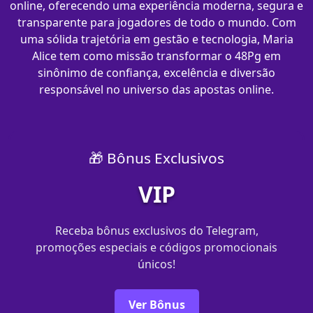
online, oferecendo uma experiência moderna, segura e
transparente para jogadores de todo o mundo. Com
uma sólida trajetória em gestão e tecnologia, Maria
Alice tem como missão transformar o 48Pg em
sinônimo de confiança, excelência e diversão
responsável no universo das apostas online.
🎁 Bônus Exclusivos
VIP
Receba bônus exclusivos do Telegram,
promoções especiais e códigos promocionais
únicos!
Ver Bônus