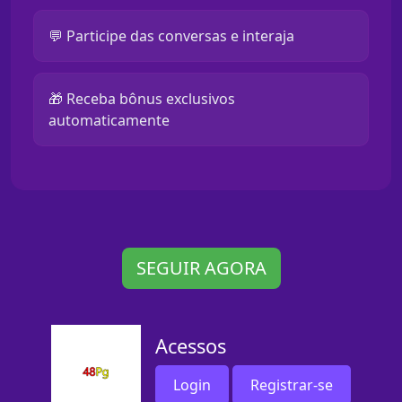
💬 Participe das conversas e interaja
🎁 Receba bônus exclusivos
automaticamente
SEGUIR AGORA
Acessos
Login
Registrar-se