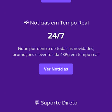
📢 Notícias em Tempo Real
24/7
Fique por dentro de todas as novidades,
promoções e eventos da 48Pg em tempo real!
Ver Notícias
💬 Suporte Direto