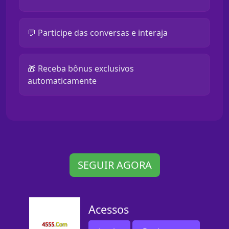
💬 Participe das conversas e interaja
🎁 Receba bônus exclusivos
automaticamente
SEGUIR AGORA
Acessos