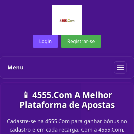
Login
Registrar-se
Menu
📱 4555.Com A Melhor
Plataforma de Apostas
Cadastre-se na 4555.Com para ganhar bônus no
cadastro e em cada recarga. Com a 4555.Com,