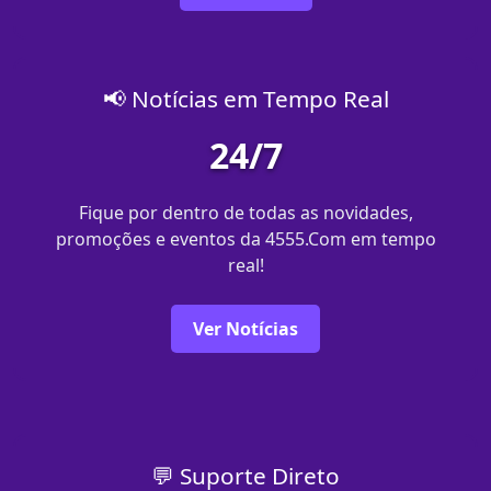
📢 Notícias em Tempo Real
24/7
Fique por dentro de todas as novidades,
promoções e eventos da 4555.Com em tempo
real!
Ver Notícias
💬 Suporte Direto