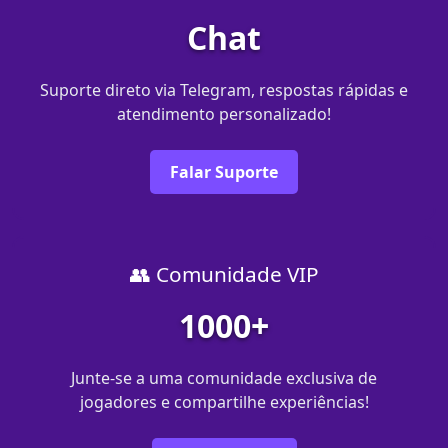
Chat
Suporte direto via Telegram, respostas rápidas e
atendimento personalizado!
Falar Suporte
👥 Comunidade VIP
1000+
Junte-se a uma comunidade exclusiva de
jogadores e compartilhe experiências!