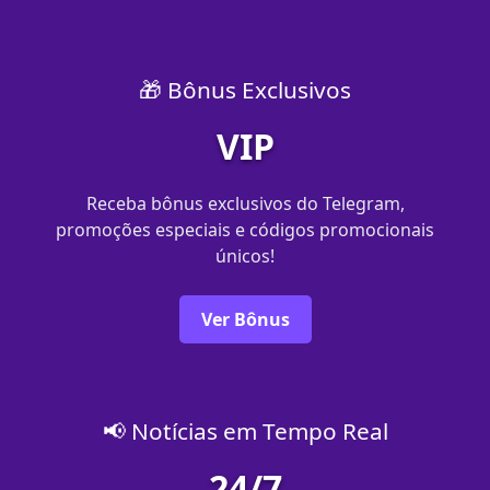
🎁 Bônus Exclusivos
VIP
Receba bônus exclusivos do Telegram,
promoções especiais e códigos promocionais
únicos!
Ver Bônus
📢 Notícias em Tempo Real
24/7