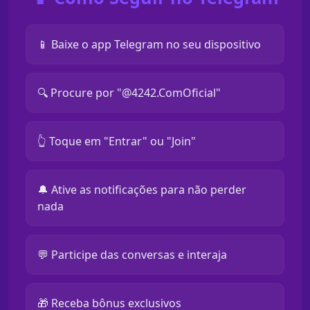
📱 Baixe o app Telegram no seu dispositivo
🔍 Procure por "@4242.ComOficial"
👆 Toque em "Entrar" ou "Join"
🔔 Ative as notificações para não perder
nada
💬 Participe das conversas e interaja
🎁 Receba bônus exclusivos