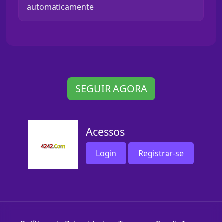
automaticamente
SEGUIR AGORA
Acessos
Login
Registrar-se