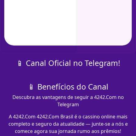
📱 Canal Oficial no Telegram!
📱 Benefícios do Canal
Descubra as vantagens de seguir a 4242.Com no
Telegram
A 4242.Com 4242.Com Brasil é o cassino online mais
completo e seguro da atualidade — junte-se a nós e
comece agora sua jornada rumo aos prêmios!