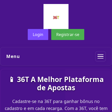
Login
Registrar-se
Menu
📱 36T A Melhor Plataforma
de Apostas
Cadastre-se na 36T para ganhar bônus no
cadastro e em cada recarga. Com a 36T, você tem