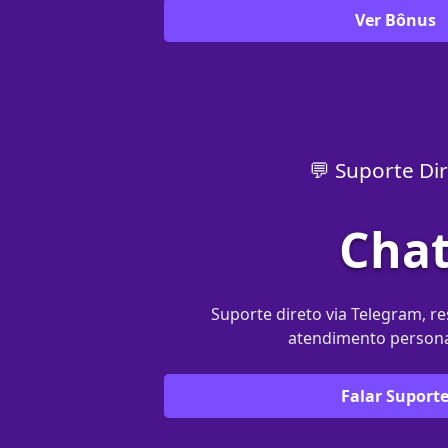
Ver Bônus
💬 Suporte Di
Cha
Suporte direto via Telegram, r
atendimento persona
Falar Suport