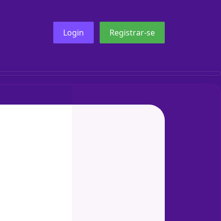
Login
Registrar-se