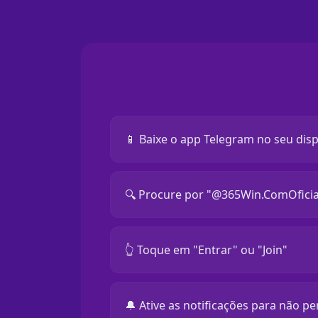
📱 Baixe o app Telegram no seu disp
🔍 Procure por "@365Win.ComOficia
👆 Toque em "Entrar" ou "Join"
🔔 Ative as notificações para não p