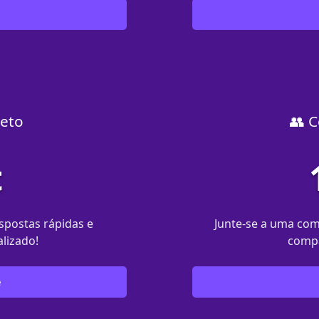
reto
👥 
t
espostas rápidas e
Junte-se a uma com
lizado!
compa
e