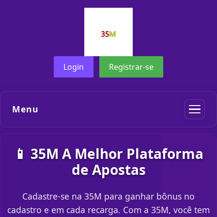
Login
Registrar-se
Menu
📱 35M A Melhor Plataforma
de Apostas
Cadastre-se na 35M para ganhar bônus no
cadastro e em cada recarga. Com a 35M, você tem