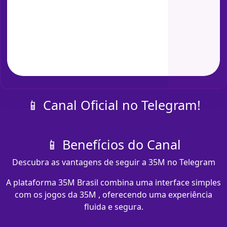
📱 Canal Oficial no Telegram!
📱 Benefícios do Canal
Descubra as vantagens de seguir a 35M no Telegram
A plataforma 35M Brasil combina uma interface simples
com os jogos da 35M , oferecendo uma experiência
fluida e segura.