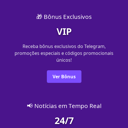
🎁 Bônus Exclusivos
VIP
Receba bônus exclusivos do Telegram,
promoções especiais e códigos promocionais
únicos!
Ver Bônus
📢 Notícias em Tempo Real
24/7