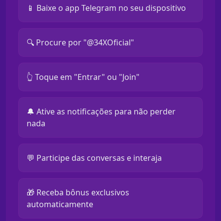
📱 Baixe o app Telegram no seu dispositivo
🔍 Procure por "@34XOficial"
👆 Toque em "Entrar" ou "Join"
🔔 Ative as notificações para não perder
nada
💬 Participe das conversas e interaja
🎁 Receba bônus exclusivos
automaticamente