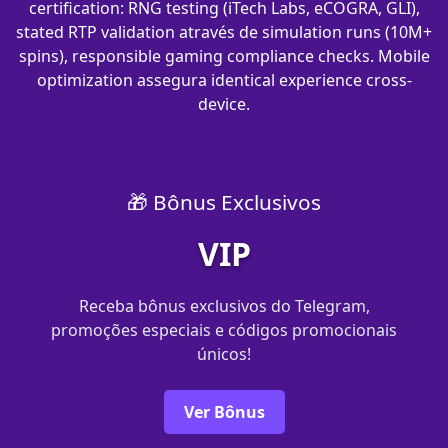
certification: RNG testing (iTech Labs, eCOGRA, GLI),
stated RTP validation através de simulation runs (10M+
spins), responsible gaming compliance checks. Mobile
optimization assegura identical experience cross-
device.
🎁 Bônus Exclusivos
VIP
Receba bônus exclusivos do Telegram,
promoções especiais e códigos promocionais
únicos!
Ver Bônus