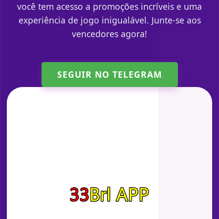
você tem acesso a promoções incríveis e uma
experiência de jogo inigualável. Junte-se aos
vencedores agora!
SEGUIR NO TELEGRAM