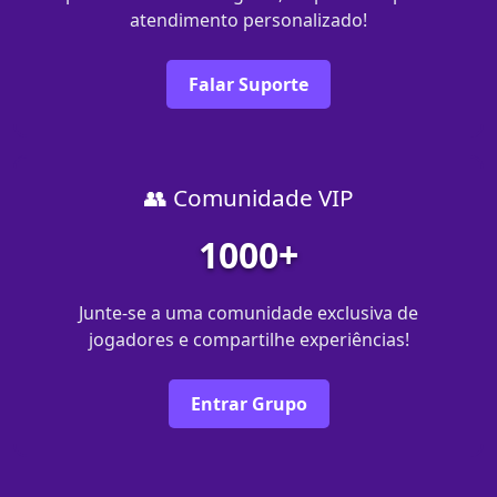
atendimento personalizado!
Falar Suporte
👥 Comunidade VIP
1000+
Junte-se a uma comunidade exclusiva de
jogadores e compartilhe experiências!
Entrar Grupo