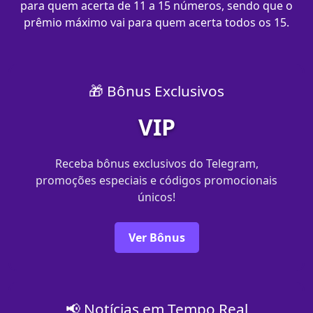
para quem acerta de 11 a 15 números, sendo que o
prêmio máximo vai para quem acerta todos os 15.
🎁 Bônus Exclusivos
VIP
Receba bônus exclusivos do Telegram,
promoções especiais e códigos promocionais
únicos!
Ver Bônus
📢 Notícias em Tempo Real