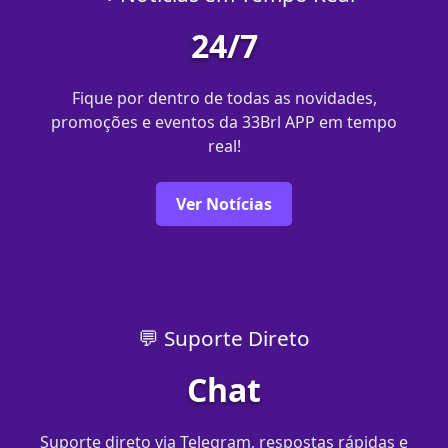
24/7
Fique por dentro de todas as novidades,
promoções e eventos da 33Brl APP em tempo
real!
Ver Notícias
💬 Suporte Direto
Chat
Suporte direto via Telegram, respostas rápidas e