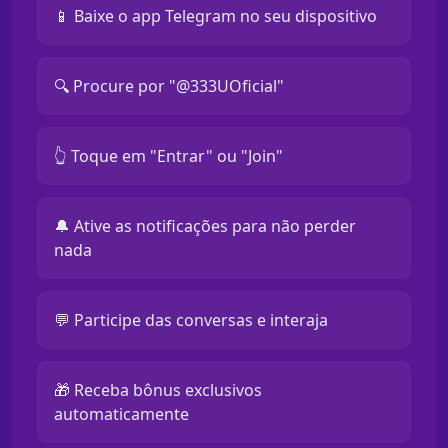
📱 Baixe o app Telegram no seu dispositivo
🔍 Procure por "@333UOficial"
👆 Toque em "Entrar" ou "Join"
🔔 Ative as notificações para não perder
nada
💬 Participe das conversas e interaja
🎁 Receba bônus exclusivos
automaticamente