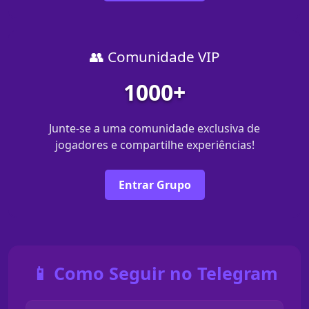
👥 Comunidade VIP
1000+
Junte-se a uma comunidade exclusiva de
jogadores e compartilhe experiências!
Entrar Grupo
📱 Como Seguir no Telegram