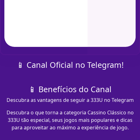
📱 Canal Oficial no Telegram!
📱 Benefícios do Canal
Descubra as vantagens de seguir a 333U no Telegram
Descubra o que torna a categoria Cassino Clássico no
333U tão especial, seus jogos mais populares e dicas
para aproveitar ao máximo a experiência de jogo.