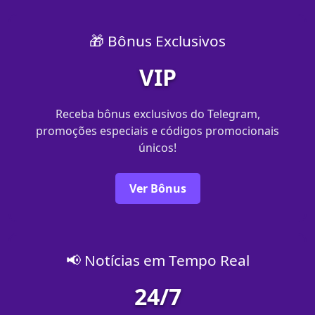
🎁 Bônus Exclusivos
VIP
Receba bônus exclusivos do Telegram,
promoções especiais e códigos promocionais
únicos!
Ver Bônus
📢 Notícias em Tempo Real
24/7