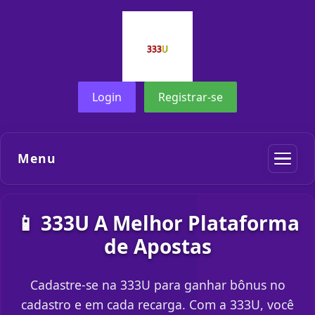
Login
Registrar-se
Menu
📱 333U A Melhor Plataforma
de Apostas
Cadastre-se na 333U para ganhar bônus no
cadastro e em cada recarga. Com a 333U, você