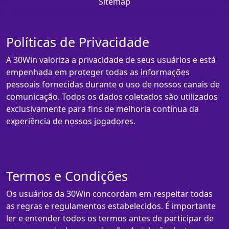
Sitemap
Políticas de Privacidade
A 30Win valoriza a privacidade de seus usuários e está
empenhada em proteger todas as informações
pessoais fornecidas durante o uso de nossos canais de
comunicação. Todos os dados coletados são utilizados
exclusivamente para fins de melhoria contínua da
experiência de nossos jogadores.
Termos e Condições
Os usuários da 30Win concordam em respeitar todas
as regras e regulamentos estabelecidos. É importante
ler e entender todos os termos antes de participar de