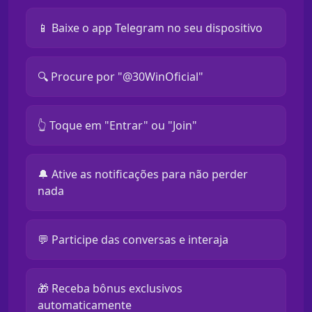
📱 Baixe o app Telegram no seu dispositivo
🔍 Procure por "@30WinOficial"
👆 Toque em "Entrar" ou "Join"
🔔 Ative as notificações para não perder
nada
💬 Participe das conversas e interaja
🎁 Receba bônus exclusivos
automaticamente