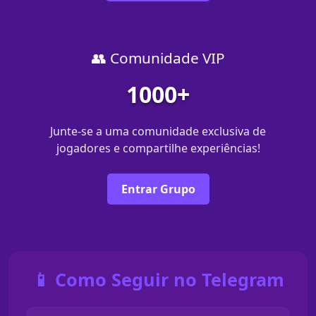
👥 Comunidade VIP
1000+
Junte-se a uma comunidade exclusiva de
jogadores e compartilhe experiências!
Entrar Grupo
📱 Como Seguir no Telegram