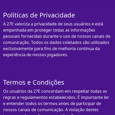
Políticas de Privacidade
A 27E valoriza a privacidade de seus usuários e está
empenhada em proteger todas as informações
pessoais fornecidas durante o uso de nossos canais de
comunicação. Todos os dados coletados são utilizados
exclusivamente para fins de melhoria contínua da
experiência de nossos jogadores.
Termos e Condições
Os usuários da 27E concordam em respeitar todas as
regras e regulamentos estabelecidos. É importante ler
e entender todos os termos antes de participar de
nossos canais de comunicação. A violação destes