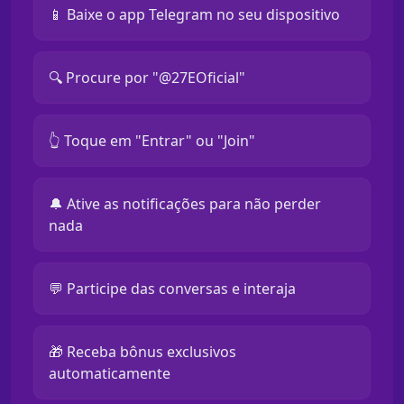
📱 Baixe o app Telegram no seu dispositivo
🔍 Procure por "@27EOficial"
👆 Toque em "Entrar" ou "Join"
🔔 Ative as notificações para não perder
nada
💬 Participe das conversas e interaja
🎁 Receba bônus exclusivos
automaticamente