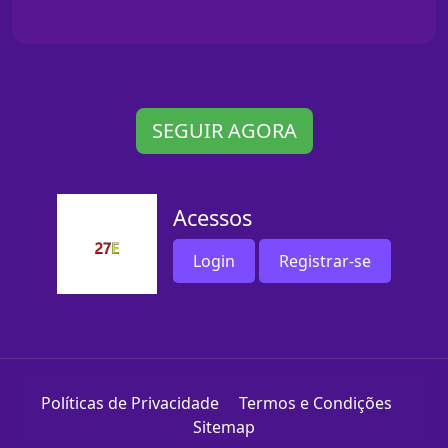
SEGUIR AGORA
Acessos
Login
Registrar-se
Políticas de Privacidade
Termos e Condições
Sitemap