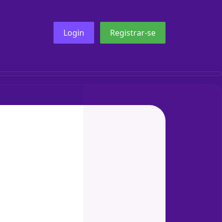
Login
Registrar-se