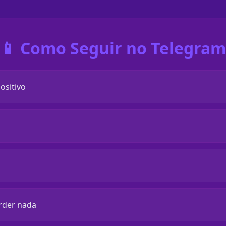
📱 Como Seguir no Telegram
ositivo
erder nada