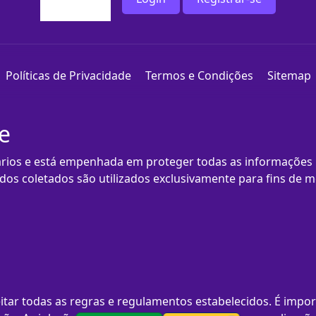
Políticas de Privacidade
Termos e Condições
Sitemap
de
uários e está empenhada em proteger todas as informações 
os coletados são utilizados exclusivamente para fins de m
ar todas as regras e regulamentos estabelecidos. É impor