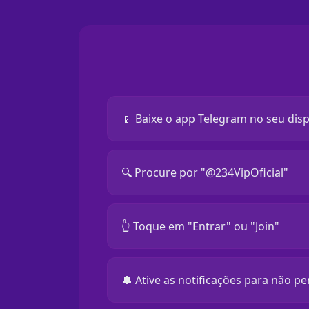
📱 Baixe o app Telegram no seu disp
🔍 Procure por "@234VipOficial"
👆 Toque em "Entrar" ou "Join"
🔔 Ative as notificações para não p