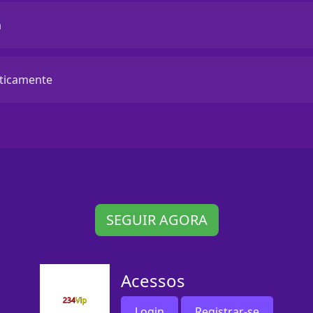
a
aticamente
SEGUIR AGORA
Acessos
Login
Registrar-se