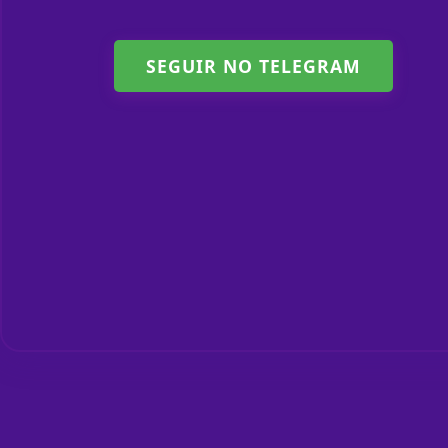
SEGUIR NO TELEGRAM