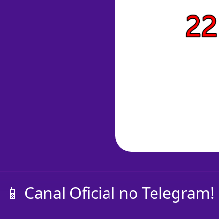
📱 Canal Oficial no Telegram!