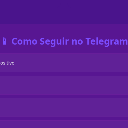
📱 Como Seguir no Telegram
ositivo