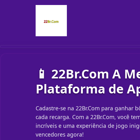
📱 22Br.Com A M
Plataforma de A
Cadastre-se na 22Br.Com para ganhar b
cada recarga. Com a 22Br.Com, você te
incríveis e uma experiência de jogo inig
vencedores agora!