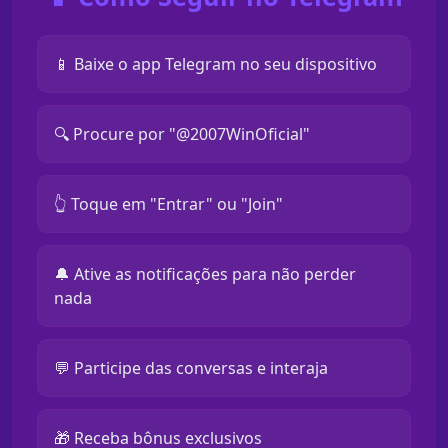
📱 Baixe o app Telegram no seu dispositivo
🔍 Procure por "@2007WinOficial"
👆 Toque em "Entrar" ou "Join"
🔔 Ative as notificações para não perder
nada
💬 Participe das conversas e interaja
🎁 Receba bônus exclusivos