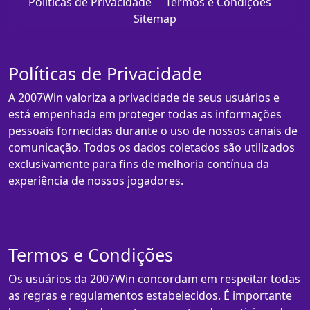
Políticas de Privacidade
Termos e Condições
Sitemap
Políticas de Privacidade
A 2007Win valoriza a privacidade de seus usuários e
está empenhada em proteger todas as informações
pessoais fornecidas durante o uso de nossos canais de
comunicação. Todos os dados coletados são utilizados
exclusivamente para fins de melhoria contínua da
experiência de nossos jogadores.
Termos e Condições
Os usuários da 2007Win concordam em respeitar todas
as regras e regulamentos estabelecidos. É importante