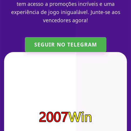
tem acesso a promoções incríveis e uma
experiência de jogo inigualável. Junte-se aos
vencedores agora!
SEGUIR NO TELEGRAM