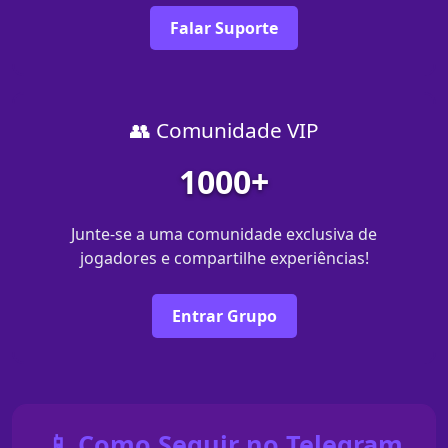
Falar Suporte
👥 Comunidade VIP
1000+
Junte-se a uma comunidade exclusiva de
jogadores e compartilhe experiências!
Entrar Grupo
📱 Como Seguir no Telegram