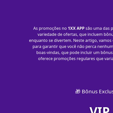
As promoções no
1XX APP
são uma das p
variedade de ofertas, que incluem bôn
enquanto se divertem. Neste artigo, vamos
para garantir que você não perca nenhuma
boas-vindas, que pode incluir um bônus 
oferece promoções regulares que vari
🎁 Bônus Exclu
VIP