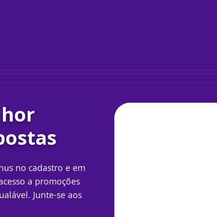
lhor
postas
nus no cadastro e em
 acesso a promoções
ualável. Junte-se aos