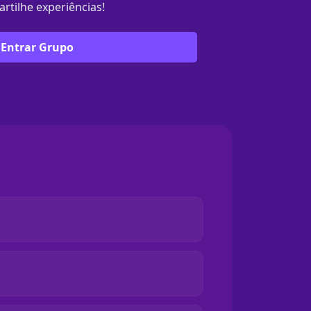
rtilhe experiências!
Entrar Grupo