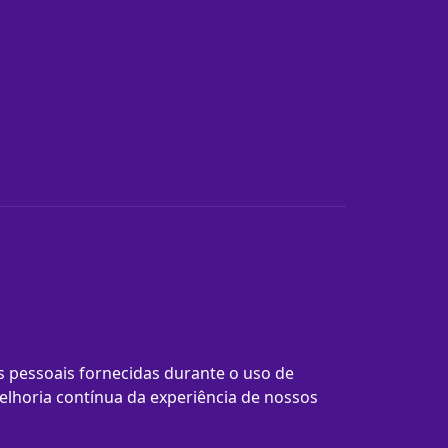
s pessoais fornecidas durante o uso de
elhoria contínua da experiência de nossos