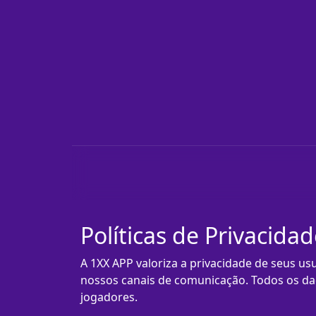
Políticas de Privacida
A 1XX APP valoriza a privacidade de seus u
nossos canais de comunicação. Todos os dad
jogadores.