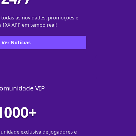
e todas as novidades, promoções e
a 1XX APP em tempo real!
Ver Notícias
Comunidade VIP
1000+
unidade exclusiva de jogadores e