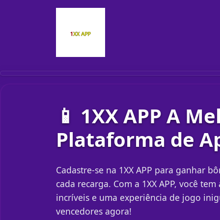
📱 1XX APP A Me
Plataforma de A
Cadastre-se na 1XX APP para ganhar bô
cada recarga. Com a 1XX APP, você tem
incríveis e uma experiência de jogo inig
vencedores agora!