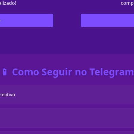
lizado!
compa
e
📱 Como Seguir no Telegram
ositivo