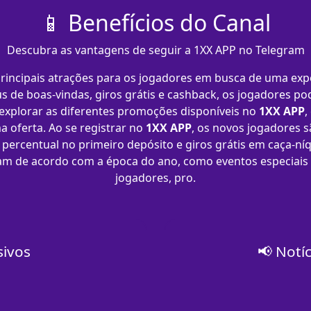
📱 Benefícios do Canal
Descubra as vantagens de seguir a 1XX APP no Telegram
rincipais atrações para os jogadores em busca de uma exp
us de boas-vindas, giros grátis e cashback, os jogadores 
 explorar as diferentes promoções disponíveis no
1XX APP
,
 oferta. Ao se registrar no
1XX APP
, os novos jogadores 
percentual no primeiro depósito e giros grátis em caça-níq
am de acordo com a época do ano, como eventos especiais 
jogadores, pro.
sivos
📢 Notí