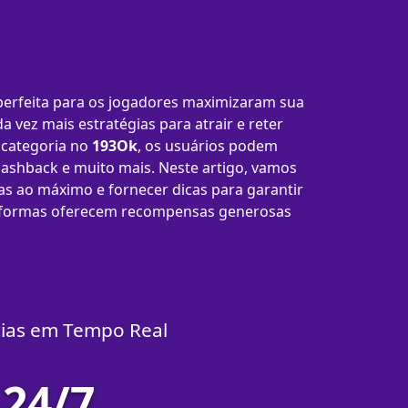
erfeita para os jogadores maximizaram sua
vez mais estratégias para atrair e reter
 categoria no
193Ok
, os usuários podem
ashback e muito mais. Neste artigo, vamos
las ao máximo e fornecer dicas para garantir
aformas oferecem recompensas generosas
cias em Tempo Real
24/7