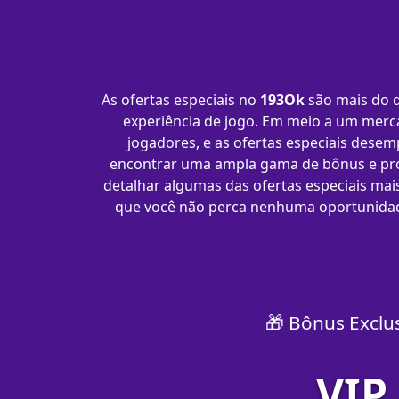
As ofertas especiais no
193Ok
são mais do q
experiência de jogo. Em meio a um merca
jogadores, e as ofertas especiais dese
encontrar uma ampla gama de bônus e prom
detalhar algumas das ofertas especiais mai
que você não perca nenhuma oportunida
🎁 Bônus Exclu
VIP