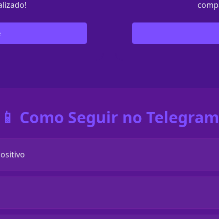
lizado!
compa
e
📱 Como Seguir no Telegram
ositivo