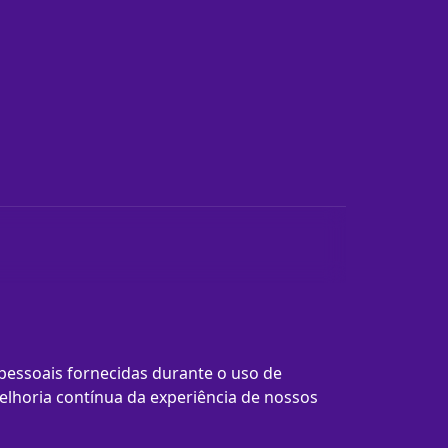
pessoais fornecidas durante o uso de
elhoria contínua da experiência de nossos