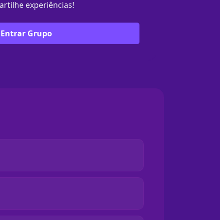
rtilhe experiências!
Entrar Grupo