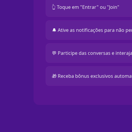
👆 Toque em "Entrar" ou "Join"
🔔 Ative as notificações para não p
💬 Participe das conversas e interaj
🎁 Receba bônus exclusivos autom