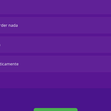
erder nada
a
aticamente