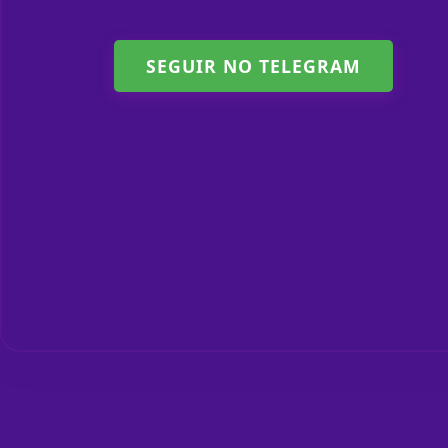
SEGUIR NO TELEGRAM