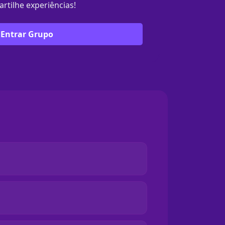
rtilhe experiências!
Entrar Grupo