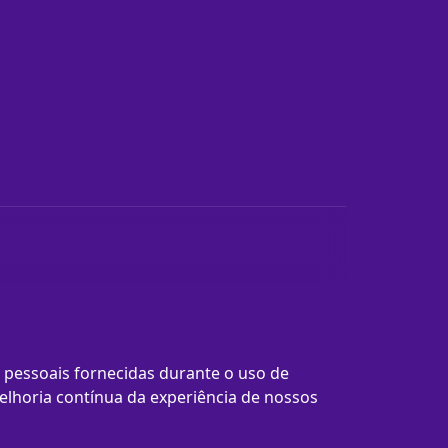
 pessoais fornecidas durante o uso de
elhoria contínua da experiência de nossos