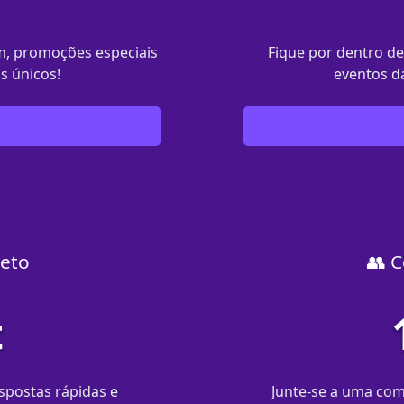
m, promoções especiais
Fique por dentro d
s únicos!
eventos d
reto
👥 
t
espostas rápidas e
Junte-se a uma com