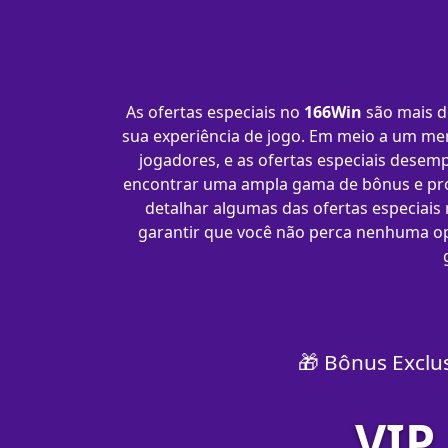
As ofertas especiais no
166Win
são mais d
sua experiência de jogo. Em meio a um mer
jogadores, e as ofertas especiais desem
encontrar uma ampla gama de bônus e prom
detalhar algumas das ofertas especiais
garantir que você não perca nenhuma o
🎁 Bônus Exclu
VIP