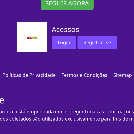
SEGUIR AGORA
Acessos
Login
Registrar-se
Políticas de Privacidade
Termos e Condições
Sitemap
de
uários e está empenhada em proteger todas as informações
os coletados são utilizados exclusivamente para fins de m