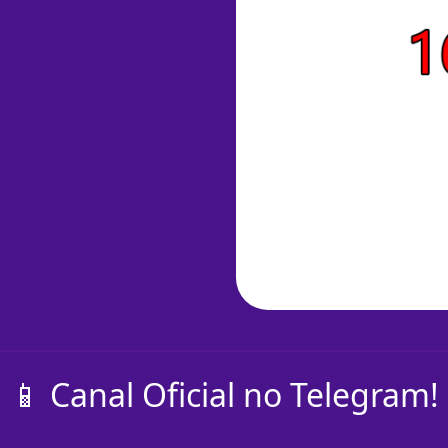
📱 Canal Oficial no Telegram!