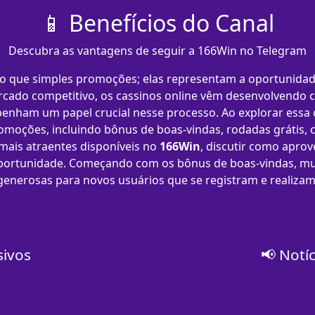
📱 Benefícios do Canal
Descubra as vantagens de seguir a 166Win no Telegram
o que simples promoções; elas representam a oportunidad
cado competitivo, os cassinos online vêm desenvolvendo cad
penham um papel crucial nesse processo. Ao explorar essa
oções, incluindo bônus de boas-vindas, rodadas grátis, c
 mais atraentes disponíveis no
166Win
, discutir como aprov
portunidade. Começando com os bônus de boas-vindas, m
generosas para novos usuários que se registram e realizam
sivos
📢 Notí