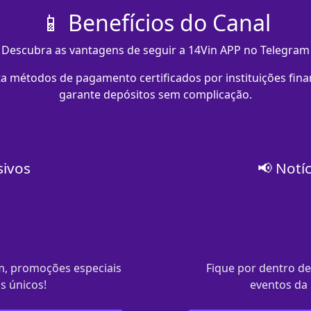
📱 Benefícios do Canal
Descubra as vantagens de seguir a 14Vin APP no Telegram
ta métodos de pagamento certificados por instituições finan
garante depósitos sem complicação.
sivos
📢 Notí
m, promoções especiais
Fique por dentro d
s únicos!
eventos da