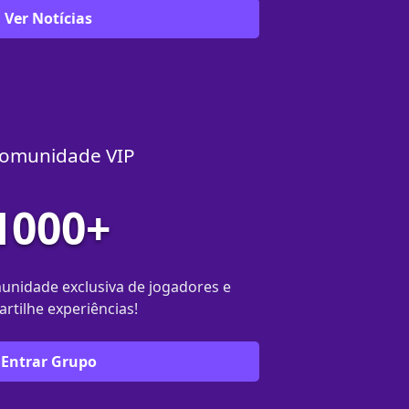
Ver Notícias
Comunidade VIP
1000+
unidade exclusiva de jogadores e
rtilhe experiências!
Entrar Grupo