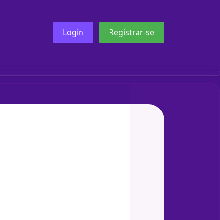
Login
Registrar-se