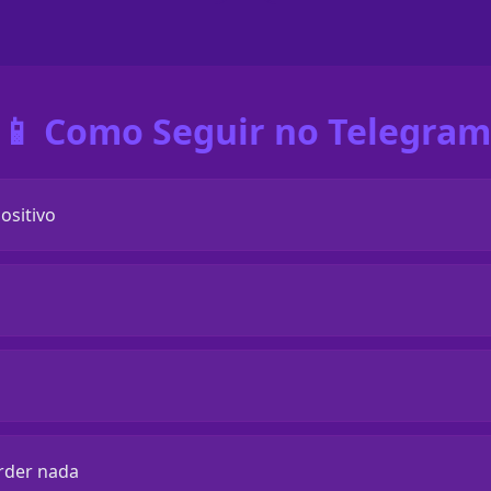
📱 Como Seguir no Telegram
ositivo
erder nada