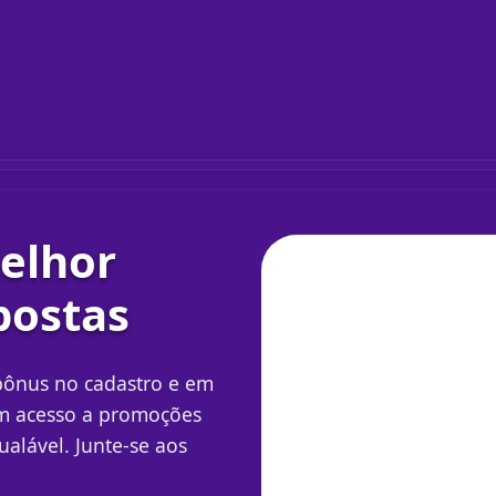
Melhor
postas
bônus no cadastro e em
em acesso a promoções
ualável. Junte-se aos