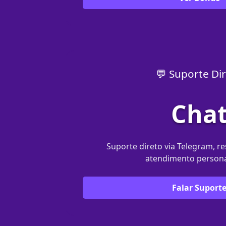
💬 Suporte Di
Cha
Suporte direto via Telegram, r
atendimento persona
Falar Suport