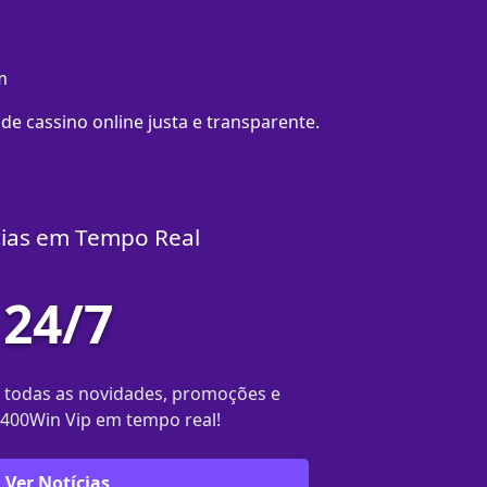
m
de cassino online justa e transparente.
cias em Tempo Real
24/7
e todas as novidades, promoções e
1400Win Vip em tempo real!
Ver Notícias