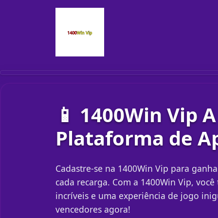
📱 1400Win Vip 
Plataforma de A
Cadastre-se na 1400Win Vip para ganha
cada recarga. Com a 1400Win Vip, você
incríveis e uma experiência de jogo inig
vencedores agora!