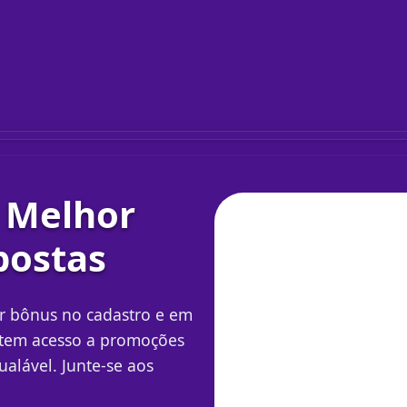
A Melhor
postas
r bônus no cadastro e em
 tem acesso a promoções
ualável. Junte-se aos