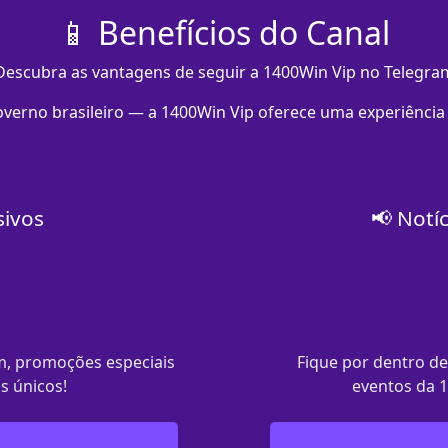
📱 Benefícios do Canal
Descubra as vantagens de seguir a 1400Win Vip no Telegra
overno brasileiro — a 1400Win Vip oferece uma experiência 
sivos
📢 Notí
m, promoções especiais
Fique por dentro d
s únicos!
eventos da 