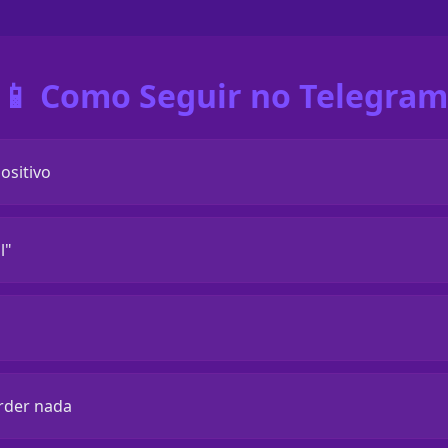
📱 Como Seguir no Telegram
ositivo
l"
erder nada