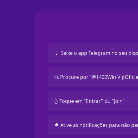
📱 Baixe o app Telegram no seu disp
🔍 Procure por "@1400Win VipOficia
👆 Toque em "Entrar" ou "Join"
🔔 Ative as notificações para não p