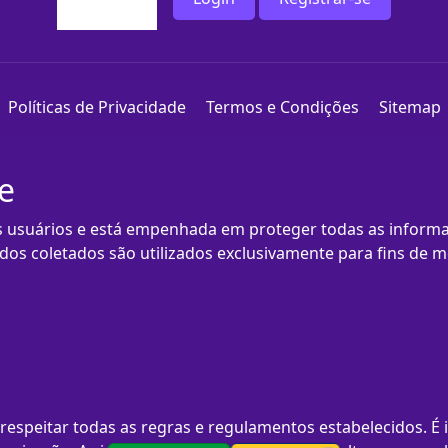
Políticas de Privacidade
Termos e Condições
Sitemap
de
us usuários e está empenhada em proteger todas as inform
os coletados são utilizados exclusivamente para fins de m
speitar todas as regras e regulamentos estabelecidos. É 