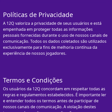
Políticas de Privacidade
A 12Q valoriza a privacidade de seus usuários e está
empenhada em proteger todas as informações
pessoais fornecidas durante o uso de nossos canais de
comunicação. Todos os dados coletados são utilizados
exclusivamente para fins de melhoria contínua da
experiência de nossos jogadores.
Termos e Condições
Os usuários da 12Q concordam em respeitar todas as
regras e regulamentos estabelecidos. É importante ler
e entender todos os termos antes de participar de
nossos canais de comunicação. A violação destes