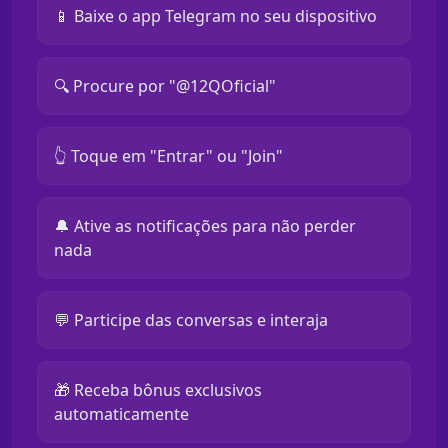
📱 Baixe o app Telegram no seu dispositivo
🔍 Procure por "@12QOficial"
👆 Toque em "Entrar" ou "Join"
🔔 Ative as notificações para não perder
nada
💬 Participe das conversas e interaja
🎁 Receba bônus exclusivos
automaticamente