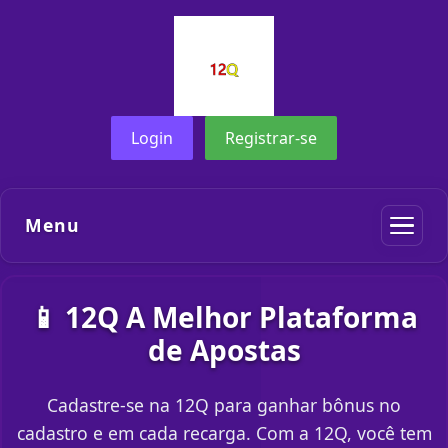
Login
Registrar-se
Menu
📱 12Q A Melhor Plataforma
de Apostas
Cadastre-se na 12Q para ganhar bônus no
cadastro e em cada recarga. Com a 12Q, você tem