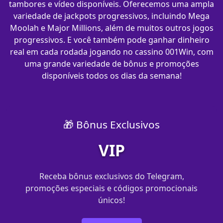
tambores e vídeo disponíveis. Oferecemos uma ampla
variedade de jackpots progressivos, incluindo Mega
Moolah e Major Millions, além de muitos outros jogos
progressivos. E você também pode ganhar dinheiro
real em cada rodada jogando no cassino 001Win, com
uma grande variedade de bônus e promoções
disponíveis todos os dias da semana!
🎁 Bônus Exclusivos
VIP
Receba bônus exclusivos do Telegram,
promoções especiais e códigos promocionais
únicos!