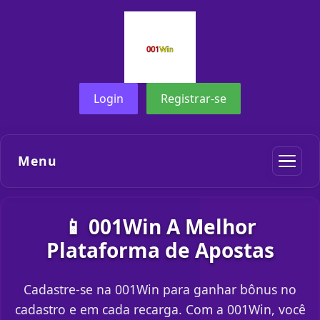
Login
Registrar-se
Menu
📱 001Win A Melhor
Plataforma de Apostas
Cadastre-se na 001Win para ganhar bônus no
cadastro e em cada recarga. Com a 001Win, você